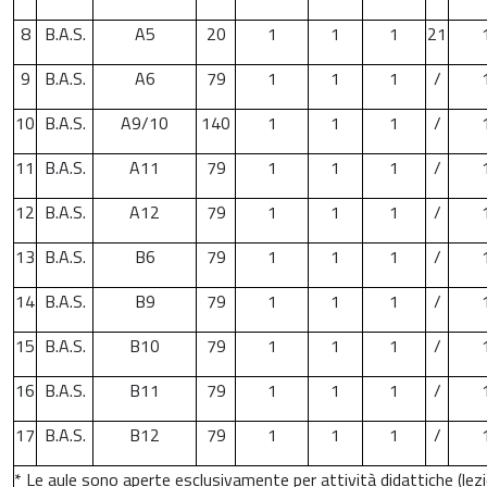
8
B.A.S.
A5
20
1
1
1
21
9
B.A.S.
A6
79
1
1
1
/
10
B.A.S.
A9/10
140
1
1
1
/
11
B.A.S.
A11
79
1
1
1
/
12
B.A.S.
A12
79
1
1
1
/
13
B.A.S.
B6
79
1
1
1
/
14
B.A.S.
B9
79
1
1
1
/
15
B.A.S.
B10
79
1
1
1
/
16
B.A.S.
B11
79
1
1
1
/
17
B.A.S.
B12
79
1
1
1
/
* Le aule sono aperte esclusivamente per attività didattiche (lezi