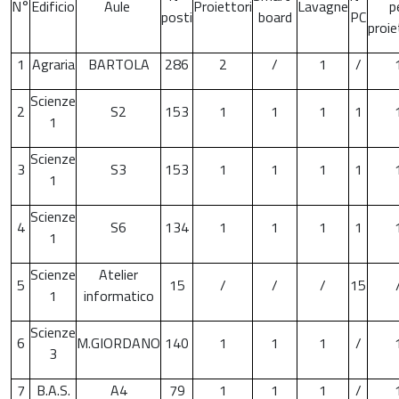
N°
Edificio
Aule
Proiettori
Lavagne
p
posti
board
PC
proie
1
Agraria
BARTOLA
286
2
/
1
/
Scienze
2
S2
153
1
1
1
1
1
Scienze
3
S3
153
1
1
1
1
1
Scienze
4
S6
134
1
1
1
1
1
Scienze
Atelier
5
15
/
/
/
15
1
informatico
Scienze
6
M.GIORDANO
140
1
1
1
/
3
7
B.A.S.
A4
79
1
1
1
/