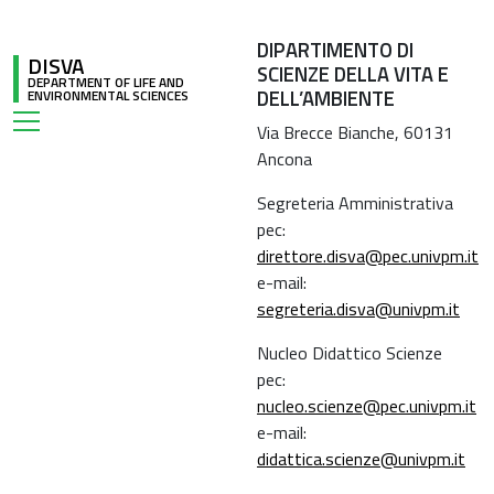
DIPARTIMENTO DI
DISVA
SCIENZE DELLA VITA E
DEPARTMENT OF LIFE AND
DELL’AMBIENTE
ENVIRONMENTAL SCIENCES
Via Brecce Bianche, 60131
Ancona
Segreteria Amministrativa
pec:
direttore.disva@pec.univpm.it
e-mail:
segreteria.disva@univpm.it
Nucleo Didattico Scienze
pec:
nucleo.scienze@pec.univpm.it
e-mail:
didattica.scienze@univpm.it