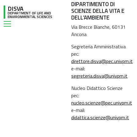
DIPARTIMENTO DI
DISVA
SCIENZE DELLA VITA E
DEPARTMENT OF LIFE AND
DELL’AMBIENTE
ENVIRONMENTAL SCIENCES
Via Brecce Bianche, 60131
Ancona
Segreteria Amministrativa
pec:
direttore.disva@pec.univpm.it
e-mail:
segreteria.disva@univpm.it
Nucleo Didattico Scienze
pec:
nucleo.scienze@pec.univpm.it
e-mail:
didattica.scienze@univpm.it