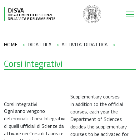
Salta al contenuto principale
DISVA
DIPARTIMENTO DI SCIENZE
DELLA VITA E DELL'AMBIENTE
Briciole di pane
HOME
DIDATTICA
ATTIVITA' DIDATTICA
Corsi integrativi
Supplementary courses
Corsi integrativi
In addition to the official
Ogni anno vengono
courses, each year the
determinati i Corsi Integrativi
Department of Sciences
di quelli ufficiali di Scienze da
decides the supplementary
attivare nei Corsi di Laurea e
courses to be activated for