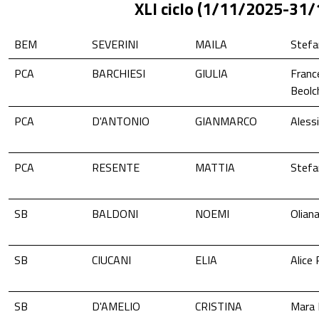
XLI ciclo (1/11/2025-31
BEM
SEVERINI
MAILA
Stefa
PCA
BARCHIESI
GIULIA
Franc
Beolch
PCA
D'ANTONIO
GIANMARCO
Aless
PCA
RESENTE
MATTIA
Stefa
SB
BALDONI
NOEMI
Oliana
SB
CIUCANI
ELIA
Alice
SB
D'AMELIO
CRISTINA
Mara 