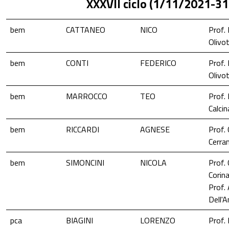
XXXVII ciclo (1/11/2021-3
bem
CATTANEO
NICO
Prof. 
Olivo
bem
CONTI
FEDERICO
Prof. 
Olivo
bem
MARROCCO
TEO
Prof.
Calcin
bem
RICCARDI
AGNESE
Prof. 
Cerra
bem
SIMONCINI
NICOLA
Prof. 
Corina
Prof.
Dell'
pca
BIAGINI
LORENZO
Prof.