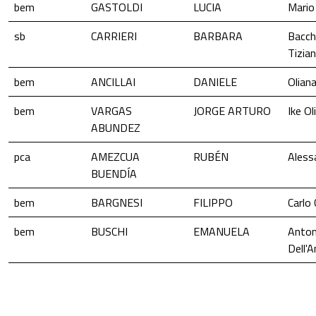
bem
GASTOLDI
LUCIA
Mario
sb
CARRIERI
BARBARA
Bacch
Tizia
bem
ANCILLAI
DANIELE
Oliana
bem
VARGAS
JORGE ARTURO
Ike Ol
ABUNDEZ
pca
AMEZCUA
RUBÉN
Aless
BUENDÍA
bem
BARGNESI
FILIPPO
Carlo
bem
BUSCHI
EMANUELA
Anton
Dell'