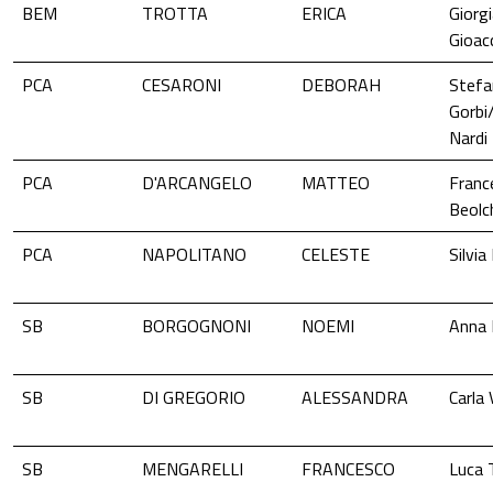
BEM
TROTTA
ERICA
Giorg
Gioacc
PCA
CESARONI
DEBORAH
Stefa
Gorbi
Nardi
PCA
D'ARCANGELO
MATTEO
Franc
Beolch
PCA
NAPOLITANO
CELESTE
Silvia
SB
BORGOGNONI
NOEMI
Anna 
SB
DI GREGORIO
ALESSANDRA
Carla 
SB
MENGARELLI
FRANCESCO
Luca 