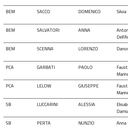
BEM
SACCO
DOMENICO
Silvia
BEM
SALVATORI
ANNA
Anton
Dell'
BEM
SCENNA
LORENZO
Dano
PCA
GARBATI
PAOLO
Faust
Marin
PCA
LELOW
GIUSEPPE
Faust
Marin
SB
LUCCARINI
ALESSIA
Elisa
Damia
SB
PERTA
NUNZIO
Anna 