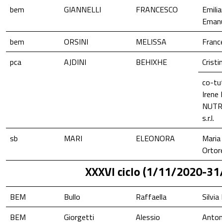
bem
GIANNELLI
FRANCESCO
Emilia
Emanu
bem
ORSINI
MELISSA
Franc
pca
AJDINI
BEHIXHE
Cristi
co-tu
Irene
NUTR
s.r.l.
sb
MARI
ELEONORA
Maria
Ortor
XXXVI ciclo (1/11/2020-3
BEM
Bullo
Raffaella
Silvia
BEM
Giorgetti
Alessio
Anton