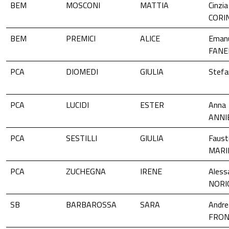
BEM
MOSCONI
MATTIA
Cinzia
CORI
BEM
PREMICI
ALICE
Eman
FANE
PCA
DIOMEDI
GIULIA
Stefa
PCA
LUCIDI
ESTER
Anna
ANNI
PCA
SESTILLI
GIULIA
Faust
MARI
PCA
ZUCHEGNA
IRENE
Aless
NORIC
SB
BARBAROSSA
SARA
Andre
FRON