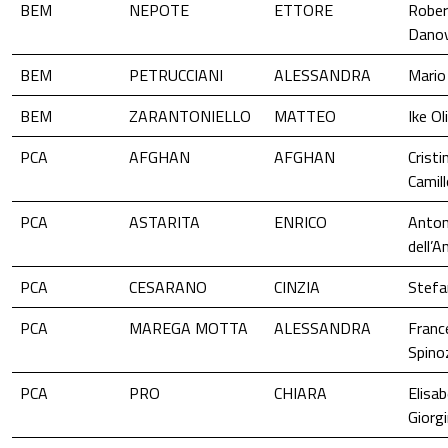
BEM
NEPOTE
ETTORE
Rober
Dano
BEM
PETRUCCIANI
ALESSANDRA
Mario
BEM
ZARANTONIELLO
MATTEO
Ike Ol
PCA
AFGHAN
AFGHAN
Cristi
Camil
PCA
ASTARITA
ENRICO
Anton
dell’A
PCA
CESARANO
CINZIA
Stefa
PCA
MAREGA MOTTA
ALESSANDRA
Franc
Spino
PCA
PRO
CHIARA
Elisa
Giorgi