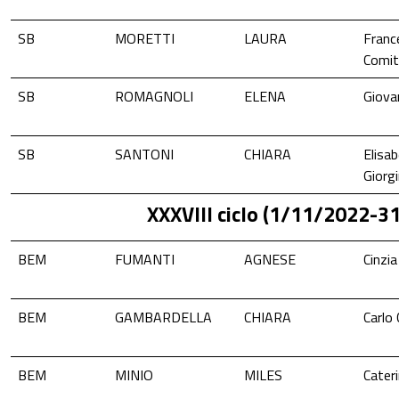
SB
MORETTI
LAURA
Franc
Comit
SB
ROMAGNOLI
ELENA
Giova
SB
SANTONI
CHIARA
Elisa
Giorgi
XXXVIII ciclo (1/11/2022-
BEM
FUMANTI
AGNESE
Cinzia
BEM
GAMBARDELLA
CHIARA
Carlo
BEM
MINIO
MILES
Cater