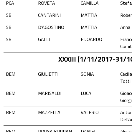
PCA
ROVETA
CAMILLA
Stefa
SB
CANTARINI
MATTIA
Rober
SB
D'AGOSTINO
MATTIA
Anna 
SB
GALLI
EDOARDO
Franc
Comit
XXXIII (1/11/2017-31/1
BEM
GIULIETTI
SONIA
Cecili
Totti
BEM
MARISALDI
LUCA
Gioacc
Giorg
BEM
MAZZELLA
VALERIO
Anton
Dell'
BEM
POUSA KURPAN
DANIEL
Aless