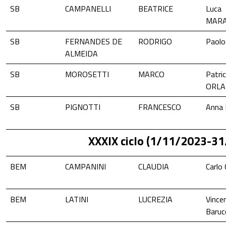
SB
CAMPANELLI
BEATRICE
Luca
MARA
SB
FERNANDES DE
RODRIGO
Paol
ALMEIDA
SB
MOROSETTI
MARCO
Patri
ORL
SB
PIGNOTTI
FRANCESCO
Anna
XXXIX ciclo (1/11/2023-3
BEM
CAMPANINI
CLAUDIA
Carlo
BEM
LATINI
LUCREZIA
Vince
Baruc