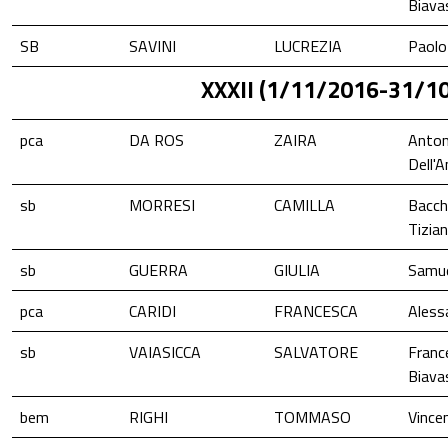
Biava
SB
SAVINI
LUCREZIA
Paolo
XXXII (1/11/2016-31/1
pca
DA ROS
ZAIRA
Anton
Dell'
sb
MORRESI
CAMILLA
Bacch
Tizia
sb
GUERRA
GIULIA
Samue
pca
CARIDI
FRANCESCA
Aless
sb
VAIASICCA
SALVATORE
Franc
Biava
bem
RIGHI
TOMMASO
Vince