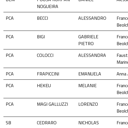
NOGUEIRA
PCA
BECCI
ALESSANDRO
Franc
Beolch
PCA
BIGI
GABRIELE
Franc
PIETRO
Beolch
PCA
COLOCCI
ALESSANDRA
Faust
Marin
PCA
FRAPICCINI
EMANUELA
Anna 
PCA
HEKEU
MELANIE
Franc
Beolch
PCA
MAGI GALLUZZI
LORENZO
Franc
Beolch
SB
CEDRARO
NICHOLAS
Franc