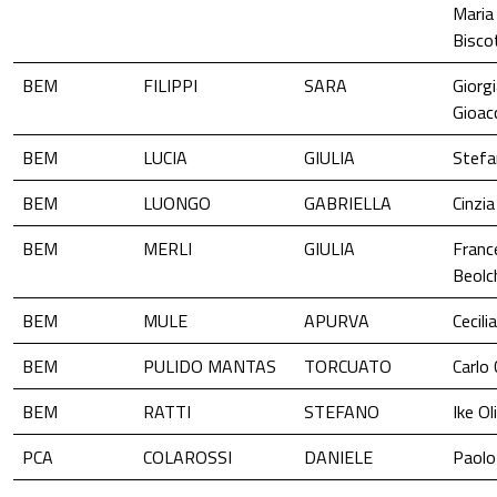
Maria
Bisco
BEM
FILIPPI
SARA
Giorg
Gioac
BEM
LUCIA
GIULIA
Stefa
BEM
LUONGO
GABRIELLA
Cinzia
BEM
MERLI
GIULIA
Franc
Beolch
BEM
MULE
APURVA
Cecili
BEM
PULIDO MANTAS
TORCUATO
Carlo
BEM
RATTI
STEFANO
Ike Ol
PCA
COLAROSSI
DANIELE
Paolo 