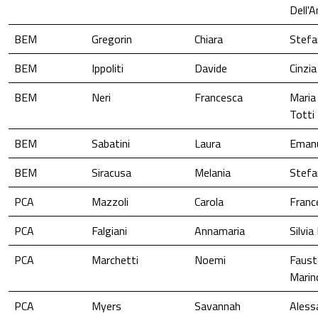
Dell'
BEM
Gregorin
Chiara
Stefa
BEM
Ippoliti
Davide
Cinzia
BEM
Neri
Francesca
Maria 
Totti
BEM
Sabatini
Laura
Emanu
BEM
Siracusa
Melania
Stefa
PCA
Mazzoli
Carola
Franc
PCA
Falgiani
Annamaria
Silvia
PCA
Marchetti
Noemi
Faust
Marin
PCA
Myers
Savannah
Aless