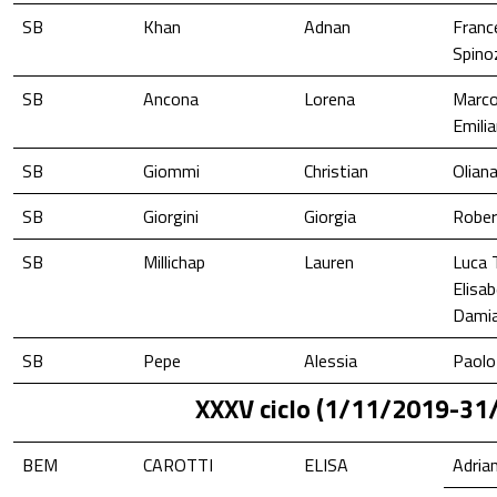
SB
Khan
Adnan
Franc
Spino
SB
Ancona
Lorena
Marco
Emili
SB
Giommi
Christian
Oliana
SB
Giorgini
Giorgia
Rober
SB
Millichap
Lauren
Luca 
Elisa
Damia
SB
Pepe
Alessia
Paolo
XXXV ciclo (1/11/2019-31
BEM
CAROTTI
ELISA
Adria