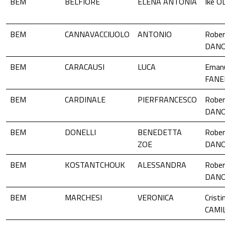
BEM
BELFIORE
ELENA ANTONIA
Ike 
BEM
CANNAVACCIUOLO
ANTONIO
Rober
DAN
BEM
CARACAUSI
LUCA
Eman
FANE
BEM
CARDINALE
PIERFRANCESCO
Rober
DAN
BEM
DONELLI
BENEDETTA
Rober
ZOE
DAN
BEM
KOSTANTCHOUK
ALESSANDRA
Rober
DAN
BEM
MARCHESI
VERONICA
Cristi
CAMI