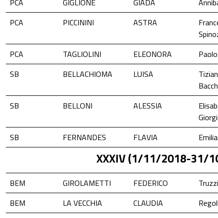
PCA
GIGLIONE
GIADA
Annib
PCA
PICCININI
ASTRA
Franc
Spino
PCA
TAGLIOLINI
ELEONORA
Paolo 
SB
BELLACHIOMA
LUISA
Tizia
Bacch
SB
BELLONI
ALESSIA
Elisa
Giorgi
SB
FERNANDES
FLAVIA
Emili
XXXIV (1/11/2018-31/1
BEM
GIROLAMETTI
FEDERICO
Truzzi
BEM
LA VECCHIA
CLAUDIA
Regol