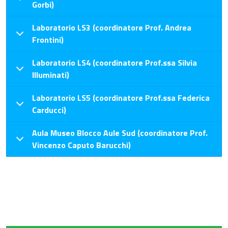
Gorbi)
Laboratorio LS3 (coordinatore Prof. Andrea
Frontini)
Laboratorio LS4 (coordinatore Prof.ssa Silvia
Illuminati)
Laboratorio LS5 (coordinatore Prof.ssa Federica
Carducci)
Aula Museo Blocco Aule Sud (coordinatore Prof.
Vincenzo Caputo Barucchi)