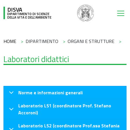
Salta al contenuto principale
DISVA
DIPARTIMENTO DI SCIENZE
DELLA VITA E DELL'AMBIENTE
Briciole di pane
HOME
DIPARTIMENTO
ORGANI E STRUTTURE
Laboratori didattici
Norme e informazioni generali
Laboratorio LS1 (coordinatore Prof. Stefano
Accoroni)
Laboratorio LS2 (coordinatore Prof.ssa Stefania