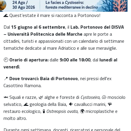
🌊 Quest’estate il mare si racconta a Portonovo!
Dal
15 giugno al 6 settembre
, il
Lab. Portonovo del DISVA
– Università Politecnica delle Marche
apre le porte a
cittadini, turisti e appassionati con un calendario di settimane
tematiche dedicate al mare Adriatico e alle sue meraviglie.
🕘
Orario di apertura:
dalle
9:00 alle 18:00
, dal
lunedì al
venerdì
.
📍
Dove trovarci:
Baia di Portonovo
, nei pressi dell'ex
Casottino Ramona.
🦈 Squali e razze, 🌿 alghe e foreste di
Cystoseira
, 🐚 mosciolo
selvatico, 🌊 geologia della Baia, 🐠 cavallucci marini, 🪸
restauro ecologico, 🧪
Ostreopsis ovata
, 🌍 microplastiche e
molto altro.
Durante ogni settimana, docenti, ricercatori e personale del