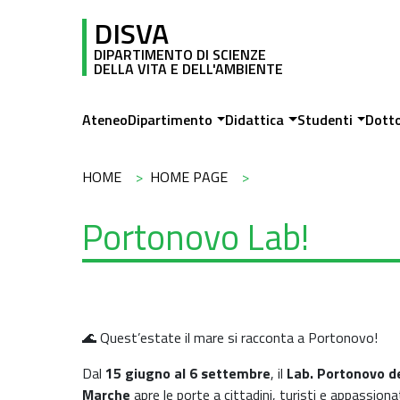
Salta al contenuto principale
DISVA
DIPARTIMENTO DI SCIENZE
DELLA VITA E DELL'AMBIENTE
Main navigation
Ateneo
Dipartimento
Didattica
Studenti
Dott
Briciole di pane
HOME
HOME PAGE
Portonovo Lab!
🌊 Quest’estate il mare si racconta a Portonovo!
Dal
15 giugno al 6 settembre
, il
Lab. Portonovo de
Marche
apre le porte a cittadini, turisti e appassio