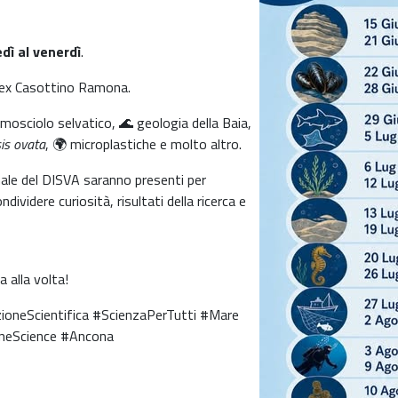
dì al venerdì
.
ll'ex Casottino Ramona.
 mosciolo selvatico, 🌊 geologia della Baia,
is ovata
, 🌍 microplastiche e molto altro.
nale del DISVA saranno presenti per
dividere curiosità, risultati della ricerca e
 alla volta!
oneScientifica #ScienzaPerTutti #Mare
ineScience #Ancona