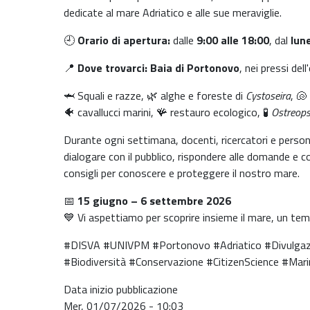
dedicate al mare Adriatico e alle sue meraviglie.
🕘
Orario di apertura:
dalle
9:00 alle 18:00
, dal
lune
📍
Dove trovarci:
Baia di Portonovo
, nei pressi de
🦈 Squali e razze, 🌿 alghe e foreste di
Cystoseira
, 🐚
🐠 cavallucci marini, 🪸 restauro ecologico, 🧪
Ostreops
Durante ogni settimana, docenti, ricercatori e perso
dialogare con il pubblico, rispondere alle domande e con
consigli per conoscere e proteggere il nostro mare.
📅
15 giugno – 6 settembre 2026
💙 Vi aspettiamo per scoprire insieme il mare, un tema
#DISVA #UNIVPM #Portonovo #Adriatico #Divulgazi
#Biodiversità #Conservazione #CitizenScience #Mar
Data inizio pubblicazione
Mer, 01/07/2026 - 10:03