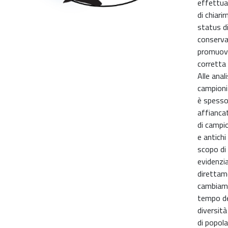
effettuat
di chiarir
status d
conserva
promuov
corretta
Alle anali
campioni
è spess
affiancat
di campio
e antichi
scopo di
evidenzi
direttam
cambiame
tempo de
diversità
di popola