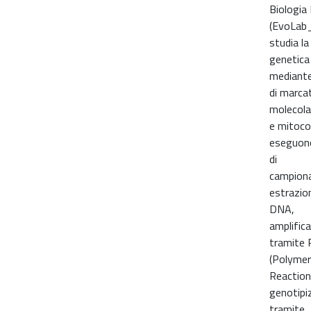
Biologia
(EvoLab_
studia la
genetica
mediante 
di marcat
molecolar
e mitocon
eseguono
di
campion
estrazio
DNA,
amplific
tramite
(Polymer
Reaction
genotipi
tramite