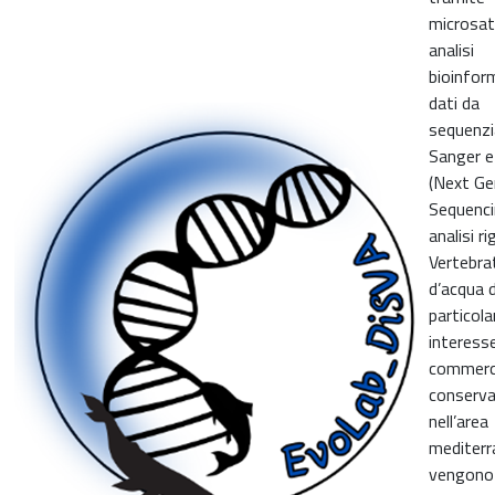
microsate
analisi
bioinfor
dati da
sequenz
Sanger 
(Next Ge
Sequenci
analisi r
Vertebrat
d’acqua d
particola
interess
commerci
conserva
nell’area
mediterr
vengono