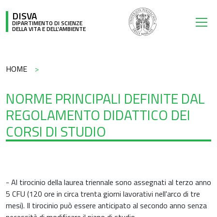
Salta al contenuto principale
DISVA
DIPARTIMENTO DI SCIENZE
DELLA VITA E DELL'AMBIENTE
Briciole di pane
HOME
NORME PRINCIPALI DEFINITE DAL
REGOLAMENTO DIDATTICO DEI
CORSI DI STUDIO
- Al tirocinio della laurea triennale sono assegnati al terzo anno
5 CFU (120 ore in circa trenta giorni lavorativi nell'arco di tre
mesi). Il tirocinio può essere anticipato al secondo anno senza
necessità di modificare il piano di studio.