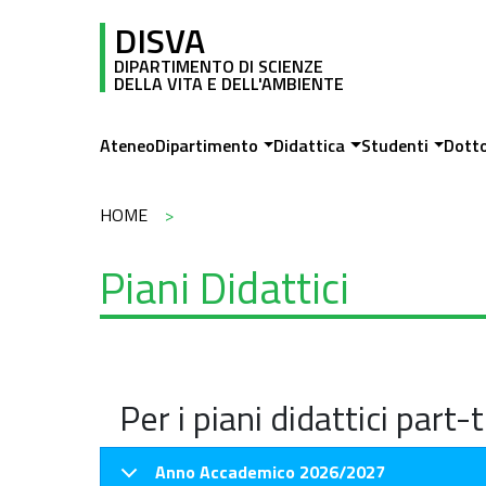
Salta al contenuto principale
DISVA
DIPARTIMENTO DI SCIENZE
DELLA VITA E DELL'AMBIENTE
Main navigation
Ateneo
Dipartimento
Didattica
Studenti
Dott
Briciole di pane
HOME
Piani Didattici
Per i piani didattici part
Anno Accademico 2026/2027