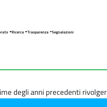
orato
Ricerca
Trasparenza
Segnalazioni
-time degli anni precedenti rivolger