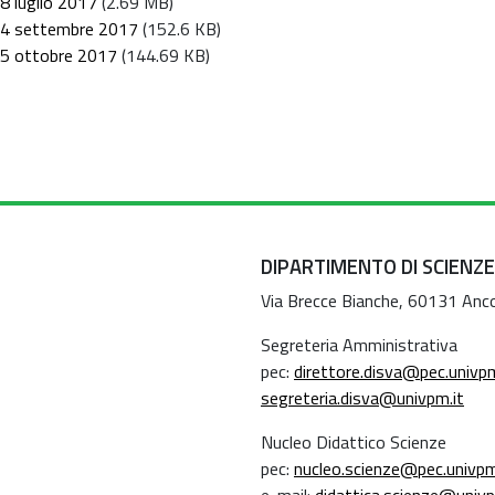
18 luglio 2017
(2.69 MB)
l 14 settembre 2017
(152.6 KB)
 25 ottobre 2017
(144.69 KB)
DIPARTIMENTO DI SCIENZE
Via Brecce Bianche, 60131 Anc
Segreteria Amministrativa
pec:
direttore.disva@pec.univpm
segreteria.disva@univpm.it
Nucleo Didattico Scienze
pec:
nucleo.scienze@pec.univpm