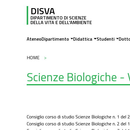
Salta al contenuto principale
DISVA
DIPARTIMENTO DI SCIENZE
DELLA VITA E DELL'AMBIENTE
Main navigation
Ateneo
Dipartimento
Didattica
Studenti
Dott
Briciole di pane
HOME
Scienze Biologiche -
Consiglio corso di studio Scienze Biologiche n. 1 de
Consiglio corso di studio Scienze Biologiche n. 2 del