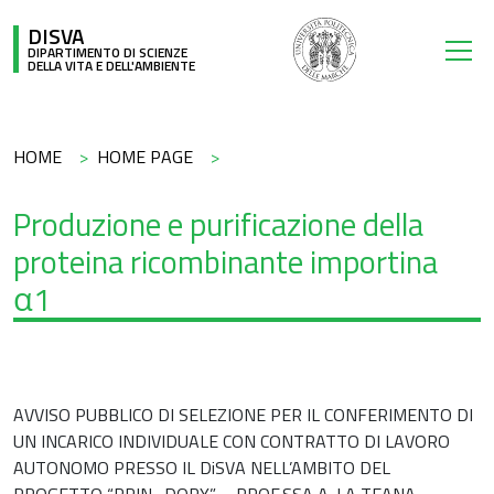
Salta al contenuto principale
DISVA
DIPARTIMENTO DI SCIENZE
DELLA VITA E DELL'AMBIENTE
Briciole di pane
HOME
HOME PAGE
Produzione e purificazione della
proteina ricombinante importina
α1
AVVISO PUBBLICO DI SELEZIONE PER IL CONFERIMENTO DI
UN INCARICO INDIVIDUALE CON CONTRATTO DI LAVORO
AUTONOMO PRESSO IL DiSVA NELL’AMBITO DEL
PROGETTO “PRIN_DORY” – PROF.SSA A. LA TEANA