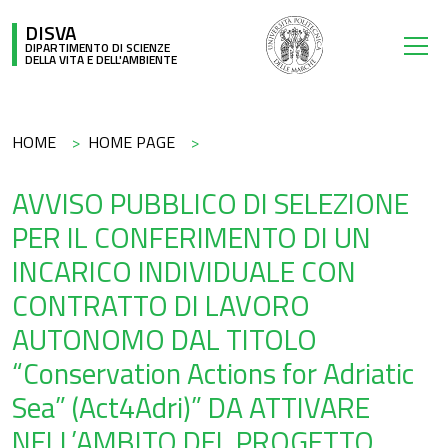
Salta al contenuto principale
DISVA
DIPARTIMENTO DI SCIENZE
DELLA VITA E DELL'AMBIENTE
Briciole di pane
HOME
HOME PAGE
AVVISO PUBBLICO DI SELEZIONE
PER IL CONFERIMENTO DI UN
INCARICO INDIVIDUALE CON
CONTRATTO DI LAVORO
AUTONOMO DAL TITOLO
“Conservation Actions for Adriatic
Sea” (Act4Adri)” DA ATTIVARE
NELL’AMBITO DEL PROGETTO