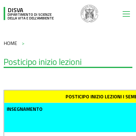
Salta al contenuto principale
DISVA
DIPARTIMENTO DI SCIENZE
DELLA VITA E DELL'AMBIENTE
Briciole di pane
HOME
Posticipo inizio lezioni
POSTICIPO INIZIO LEZIONI I SE
INSEGNAMENTO