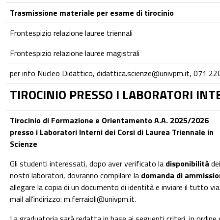
Trasmissione materiale per esame di tirocinio
Frontespizio relazione lauree triennali
Frontespizio relazione lauree magistrali
per info Nucleo Didattico,
didattica.scienze@univpm.it
, 071 2
TIROCINIO PRESSO I LABORATORI IN
Tirocinio di Formazione e Orientamento A.A. 2025/2026
presso i Laboratori Interni dei Corsi di Laurea Triennale in
Scienze
Gli studenti interessati, dopo aver verificato la
disponibilità
de
nostri laboratori, dovranno compilare la
domanda di ammissio
allegare la copia di un documento di identità e inviare il tutto via
mail all’indirizzo:
m.ferraioli@univpm.it
.
La graduatoria sarà redatta in base ai seguenti criteri, in ordine 