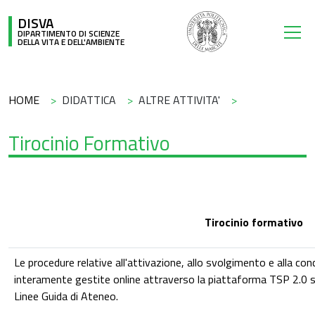
Salta al contenuto principale
DISVA
DIPARTIMENTO DI SCIENZE
DELLA VITA E DELL'AMBIENTE
Briciole di pane
HOME
DIDATTICA
ALTRE ATTIVITA'
Tirocinio Formativo
Tirocinio formativo
Le procedure relative all'attivazione, allo svolgimento e alla conc
interamente gestite online attraverso la piattaforma TSP 2.0 su
Linee Guida di Ateneo.