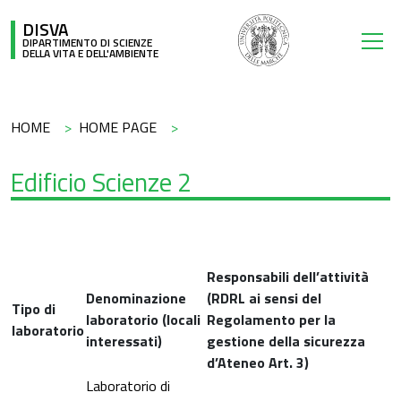
Salta al contenuto principale
DISVA
DIPARTIMENTO DI SCIENZE
DELLA VITA E DELL'AMBIENTE
Briciole di pane
HOME
HOME PAGE
Edificio Scienze 2
Responsabili dell’attività
Denominazione
(RDRL ai sensi del
Tipo di
laboratorio (locali
Regolamento per la
laboratorio
interessati)
gestione della sicurezza
d’Ateneo Art. 3)
Laboratorio di